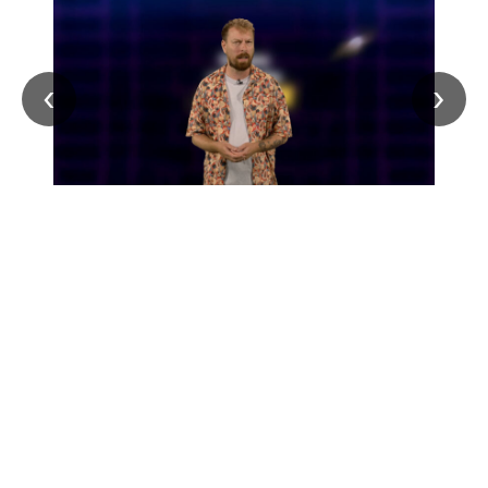
‹
›
© 2026 Politis Out Of Home Media. All rights reserved.
Designed & Developed by the minds at Politis Group