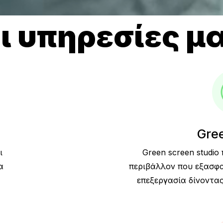
ι υπηρεσίες μ
Gre
ι
Green screen studi
α
περιβάλλον που εξασφα
επεξεργασία δίνοντα